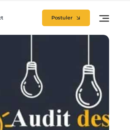
ct
Postuler