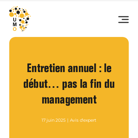
Skip
to
content
Entretien annuel : le
début… pas la fin du
management
17 juin 2025
|
Avis d'expert