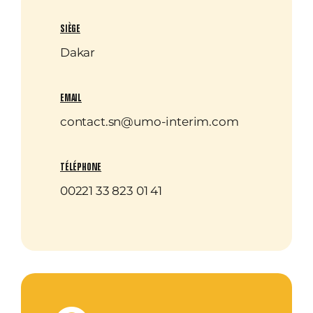
SIÈGE
Dakar
EMAIL
contact.sn@umo-interim.com
TÉLÉPHONE
00221 33 823 01 41