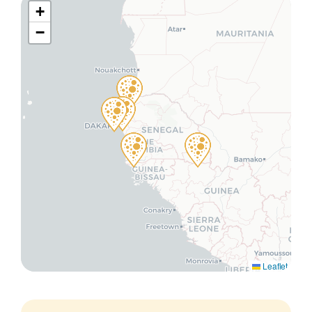
+
−
Leaflet