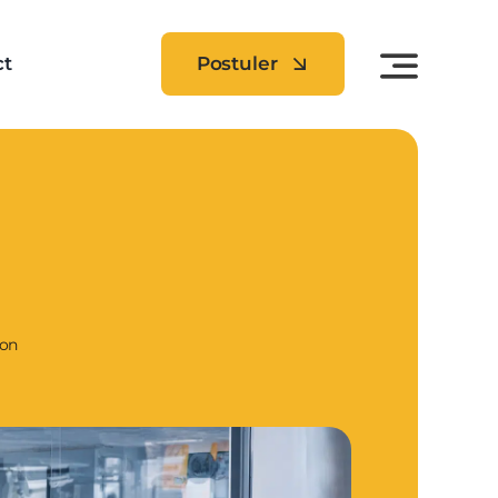
ct
Postuler
ion