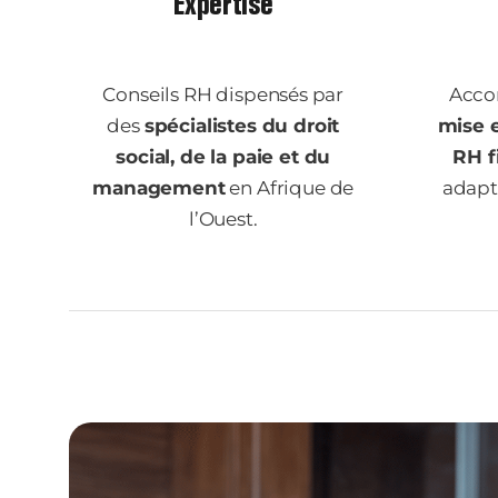
Expertise
Conseils RH dispensés par
Acco
des
spécialistes du droit
mise 
social, de la paie et du
RH f
management
en Afrique de
adapté
l’Ouest.