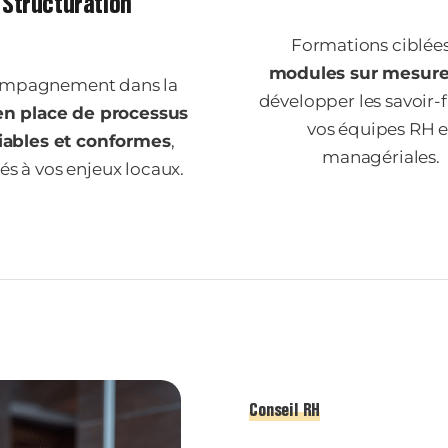
Structuration
Formations ciblées
modules sur mesur
mpagnement dans la
développer les savoir-f
en place de processus
vos équipes RH e
iables et conformes
,
managériales.
s à vos enjeux locaux.
Conseil RH