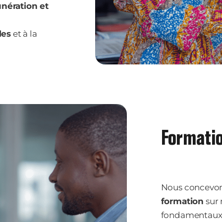
nération et
les
et à la
Formatio
Nous concevon
formation
sur 
fondamentaux 