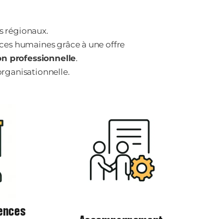
s régionaux.
rces humaines grâce à une offre
on professionnelle
.
organisationnelle.
ences