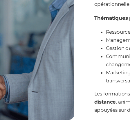
opérationnelle
Thématiques p
Ressources
Manageme
Gestion de
Communica
changeme
Marketing
transversa
Les formation
distance
, ani
appuyées sur 