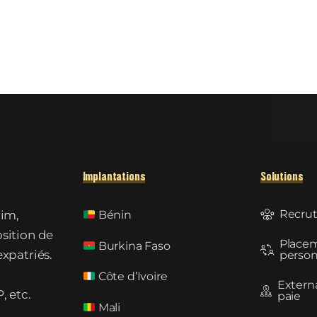
Implantations
Solutions
Recru
rim,
Bénin
osition de
Place
Burkina Faso
expatriés.
person
Côte d’Ivoire
Externa
, etc.
paie
Mali