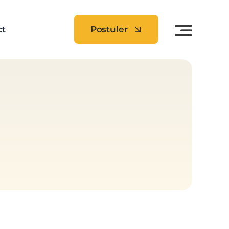
ct
Postuler