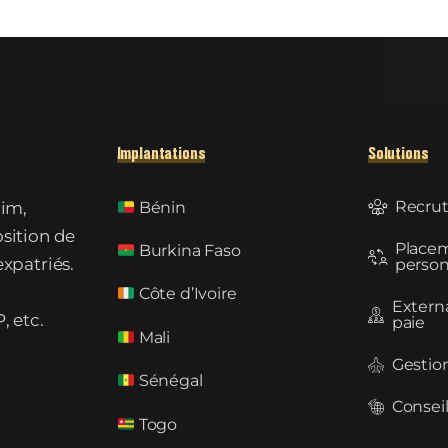
Implantations
Solutions
Recru
rim,
Bénin
osition de
Place
Burkina Faso
expatriés.
person
Côte d’Ivoire
Externa
, etc.
paie
Mali
Gestio
Sénégal
Consei
Togo