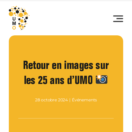
Skip
to
content
Retour en images sur
les 25 ans d’UMO
28 octobre 2024
|
Événements