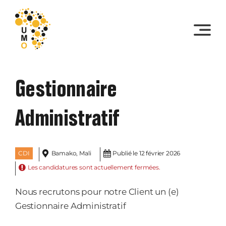
Skip
to
content
Gestionnaire
Administratif
CDI
Bamako, Mali
Publié le 12 février 2026
Les candidatures sont actuellement fermées.
Nous recrutons pour notre Client un (e)
Gestionnaire Administratif