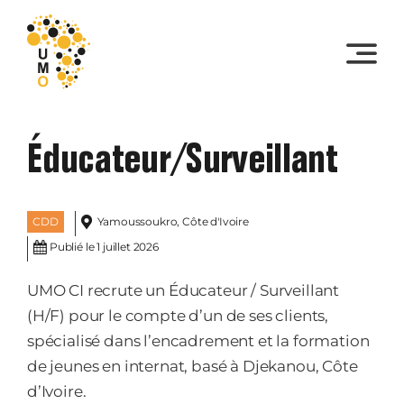
Skip
to
content
Éducateur/Surveillant
CDD
Yamoussoukro, Côte d'Ivoire
Publié le 1 juillet 2026
UMO CI recrute un Éducateur / Surveillant
(H/F) pour le compte d’un de ses clients,
spécialisé dans l’encadrement et la formation
de jeunes en internat, basé à Djekanou, Côte
d’Ivoire.