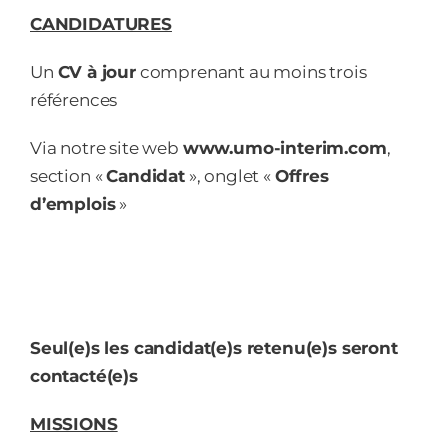
CANDIDATURES
Un
CV à jour
comprenant au moins trois
références
Via notre site web
www.umo-interim.com
,
section «
Candidat
», onglet «
Offres
d’emplois
»
Seul(e)s les candidat(e)s retenu(e)s seront
contacté(e)s
MISSIONS