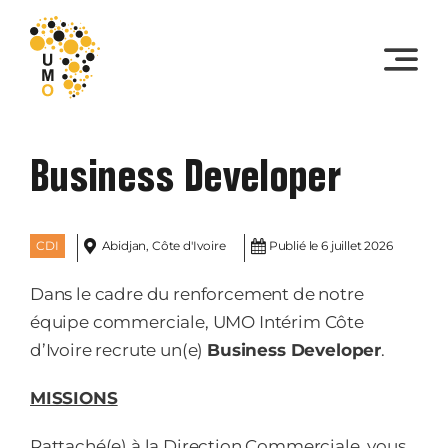
Skip
to
content
Business Developer
CDI
Abidjan, Côte d'Ivoire
Publié le 6 juillet 2026
Dans le cadre du renforcement de notre
équipe commerciale, UMO Intérim Côte
d’Ivoire recrute un(e)
Business Developer
.
MISSIONS
Rattaché(e) à la Direction Commerciale, vous